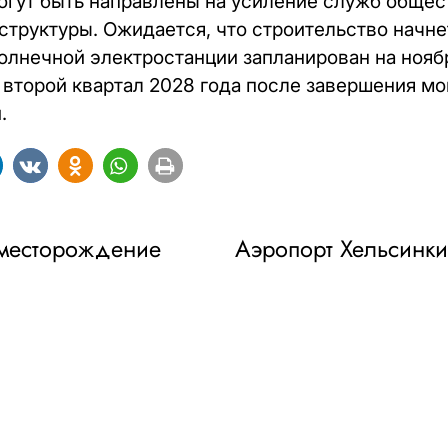
огут быть направлены на усиление служб общес
труктуры. Ожидается, что строительство начнет
олнечной электростанции запланирован на ноябр
 второй квартал 2028 года после завершения м
.
 месторождение
Аэропорт Хельсинки