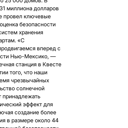
о 25 000 домов. В
231 миллиона долларов
же провел ключевые
 оценка безопасности
систем хранения
артам. «С
продвигаемся вперед с
асти Нью-Мексико, —
ечная станция в Квесте
ии того, что наши
ремя чрезвычайных
льство солнечной
т принадлежать
ический эффект для
лючая создание более
ия в размере около 44