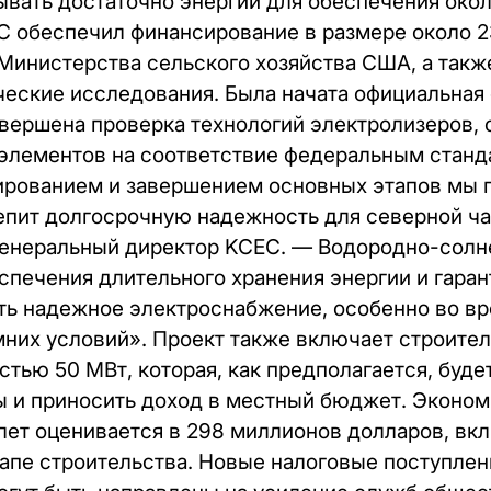
ывать достаточно энергии для обеспечения окол
C обеспечил финансирование в размере около 
Министерства сельского хозяйства США, а так
ческие исследования. Была начата официальная
вершена проверка технологий электролизеров, 
элементов на соответствие федеральным станд
рованием и завершением основных этапов мы 
репит долгосрочную надежность для северной ч
 генеральный директор KCEC. — Водородно-солн
спечения длительного хранения энергии и гарант
ть надежное электроснабжение, особенно во в
мних условий». Проект также включает строите
тью 50 МВт, которая, как предполагается, буде
ы и приносить доход в местный бюджет. Эконом
 лет оценивается в 298 миллионов долларов, вк
тапе строительства. Новые налоговые поступлен