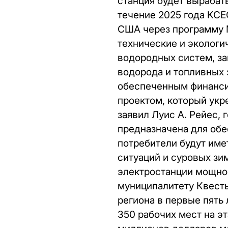
станция будет вырабат
течение 2025 года KCE
США через программу 
технические и экологи
водородных систем, за
водорода и топливных 
обеспеченным финанси
проектом, который ук
заявил Луис А. Рейес,
предназначена для обе
потребители будут име
ситуаций и суровых зи
электростанции мощнос
муниципалитету Квест
региона в первые пять
350 рабочих мест на э