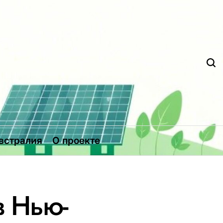
Д
встралия
О проекте
в Нью-