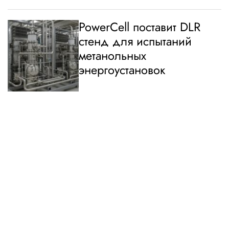
PowerCell поставит DLR
стенд для испытаний
метанольных
энергоустановок