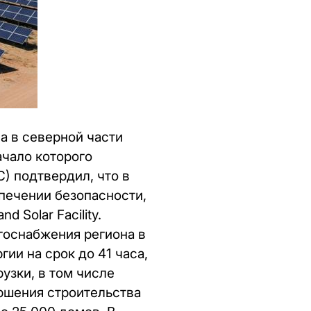
а в северной части
ачало которого
C) подтвердил, что в
печении безопасности,
 Solar Facility.
госнабжения региона в
ии на срок до 41 часа,
узки, в том числе
ершения строительства