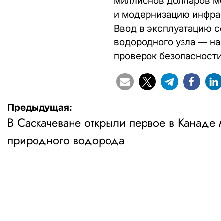
миллионов долларов м
и модернизацию инфрас
Ввод в эксплуатацию с
водородного узла — на
проверок безопасности
Навигация
Предыдущая:
В Саскачеване открыли первое в Канаде
по
природного водорода
записям