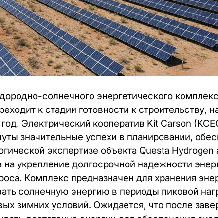
дородно-солнечного энергетического комплекс
еходит к стадии готовности к строительству, н
год. Электрический кооператив Kit Carson (KCE
нуты значительные успехи в планировании, обес
гической экспертизе объекта Questa Hydrogen and
 на укрепление долгосрочной надежности энер
оса. Комплекс предназначен для хранения энерг
вать солнечную энергию в периоды пиковой нагр
вых зимних условий. Ожидается, что после зав