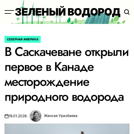
Перейти
ЗЕЛЕНЫЙ ВОДОРОД
к
содержимому
СЕВЕРНАЯ АМЕРИКА
ОПУБЛИКОВАНО
В Саскачеване открыли
В
первое в Канаде
месторождение
природного водорода
Жансая Уразбаева
19.01.2026