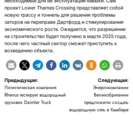
необходимые для ее эксплуатации навыки. Сам
проект Lower Thames Crossing представляет собой
новую трассу и тоннель для решения проблемы
заторов на переправе Дартфорд и стимулирования
экономического роста. Ожидается, что разрешение
на строительство будет получено в марте 2025 года,
после чего частный сектор сможет приступить к
возведению объекта.
Навигация
Предыдущая:
Следующая:
Логистическая компания
Энергокомпании
по
Rhenus тестирует водородный
Великобритании
записям
грузовик Daimler Truck
предложили создать
водородную сеть в Хамбере