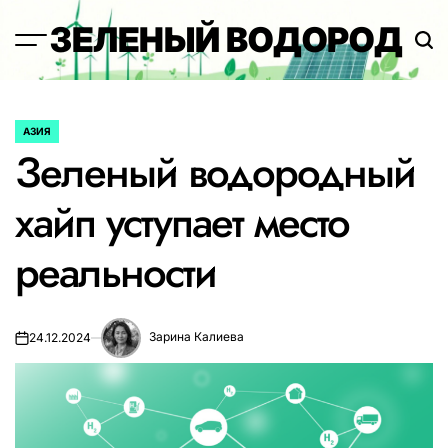
Перейти
ЗЕЛЕНЫЙ ВОДОРОД
к
содержимому
АЗИЯ
ОПУБЛИКОВАНО
Зеленый водородный
В
хайп уступает место
реальности
Зарина Калиева
24.12.2024