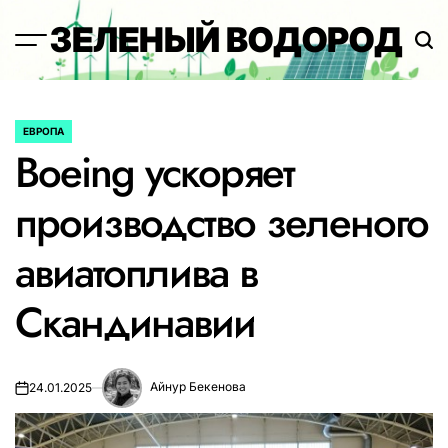
Перейти
ЗЕЛЕНЫЙ ВОДОРОД
к
содержимому
ЕВРОПА
ОПУБЛИКОВАНО
Boeing ускоряет
В
производство зеленого
авиатоплива в
Скандинавии
Айнур Бекенова
24.01.2025