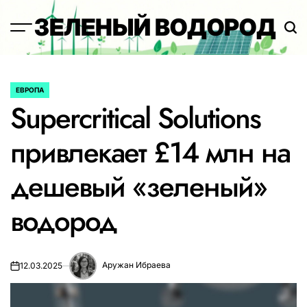
Перейти
ЗЕЛЕНЫЙ ВОДОРОД
к
содержимому
ЕВРОПА
ОПУБЛИКОВАНО
Supercritical Solutions
В
привлекает £14 млн на
дешевый «зеленый»
водород
Аружан Ибраева
12.03.2025