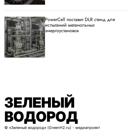
PowerCell поставит DLR стенд для
испытаний метанольных
энергоустановок
ЗЕЛЕНЫЙ
ВОДОРОД
© «Зеленый водород» (GreenH2.ru) - медиапроект