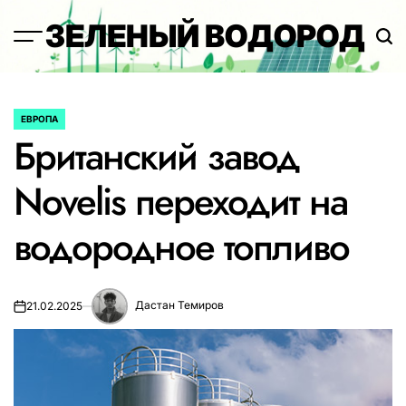
Перейти
ЗЕЛЕНЫЙ ВОДОРОД
к
содержимому
ЕВРОПА
ОПУБЛИКОВАНО
Британский завод
В
Novelis переходит на
водородное топливо
Дастан Темиров
21.02.2025