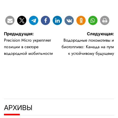
Навигация
Предыдущая:
Следующая:
Precision Micro укрепляет
Водородные локомотивы и
по
позиции в секторе
биотопливо: Канада на пути
записям
водородной мобильности
к устойчивому будущему
АРХИВЫ