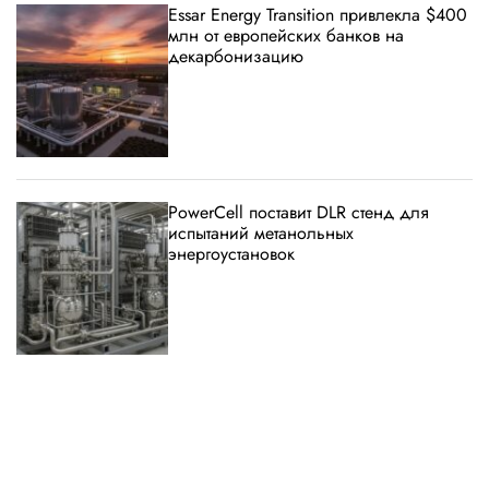
Essar Energy Transition привлекла $400
млн от европейских банков на
декарбонизацию
PowerCell поставит DLR стенд для
испытаний метанольных
энергоустановок