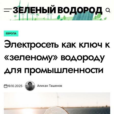
Перейти
ЗЕЛЕНЫЙ ВОДОРОД
к
содержимому
ЕВРОПА
ОПУБЛИКОВАНО
Электросеть как ключ к
В
«зеленому» водороду
для промышленности
Алихан Ташенов
19.10.2025