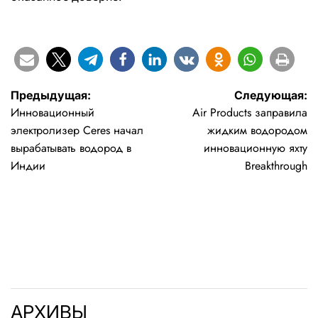
Навигация
Предыдущая:
Следующая:
Инновационный
Air Products заправила
по
электролизер Ceres начал
жидким водородом
записям
вырабатывать водород в
инновационную яхту
Индии
Breakthrough
АРХИВЫ